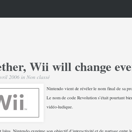
ther, Wii will change ev
avril 2006 in
Non classé
Nintendo vient de révéler le nom final de sa pr
Le nom de code Revolution s’était pourtant bien
vidéo-ludique.
t laïus, Nintendo exprime so
n objectif d’interactivité et de partage entre 