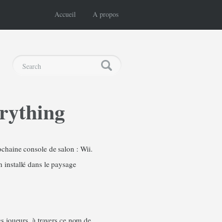
Accueil
A propos
erything
ochaine console de salon : Wii.
 installé dans le paysage
les joueurs, à travers ce nom de