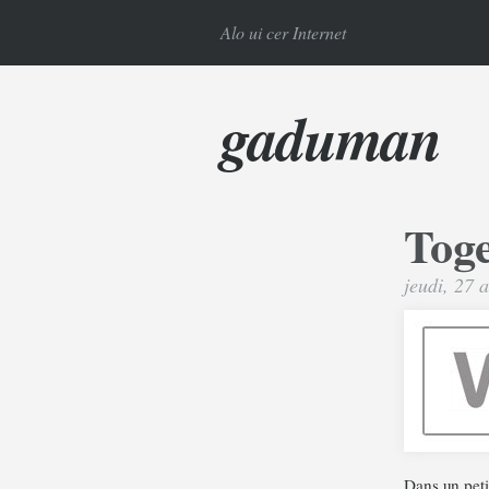
Alo ui cer Internet
gaduman
Toge
jeudi, 27 
Dans un peti