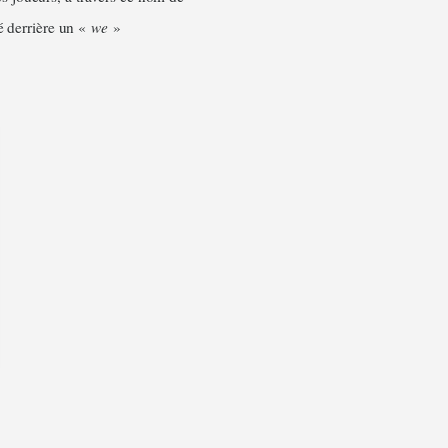
é derrière un «
we
»