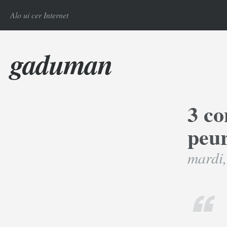
Alo ui cer Internet
gaduman
3 co
peur
mardi,