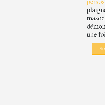
persos
plaign
masoch
démons
une fo
dan