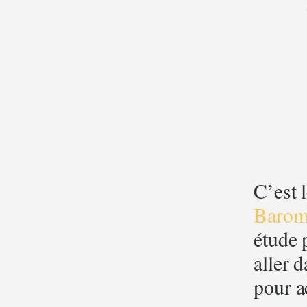
C’est 
Baromè
étude 
aller 
pour a