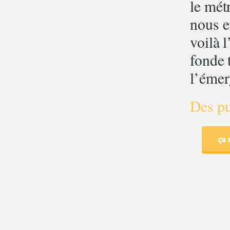
le mét
nous e
voilà 
fonde t
l’émer
Des pu
ça 