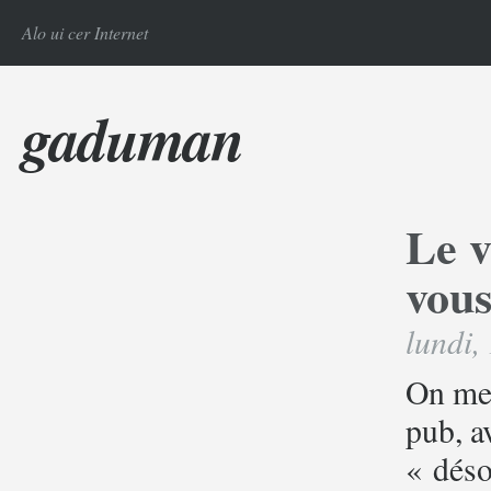
Alo ui cer Internet
gaduman
Le v
vou
lundi,
On me 
pub, av
« déso