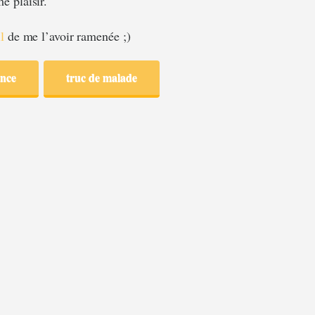
 plaisir.
l
de me l’avoir ramenée ;)
ence
truc de malade