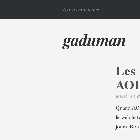
Alo ui cer Internet
gaduman
Les 
AO
jeudi, 13
Quand AOL 
le web le t
jours. Bon