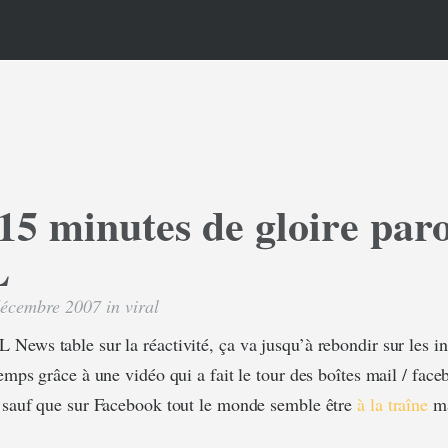
15 minutes de gloire par
L
 décembre 2007 in
viral
News table sur la réactivité, ça va jusqu’à rebondir sur les i
emps grâce à une vidéo qui a fait le tour des boîtes mail / fac
 sauf que sur Facebook tout le monde semble être
à la traîne
ma