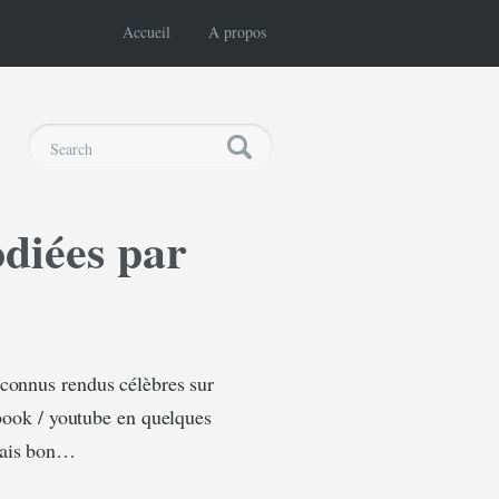
Accueil
A propos
odiées par
nconnus rendus célèbres sur
ebook / youtube en quelques
is bon…