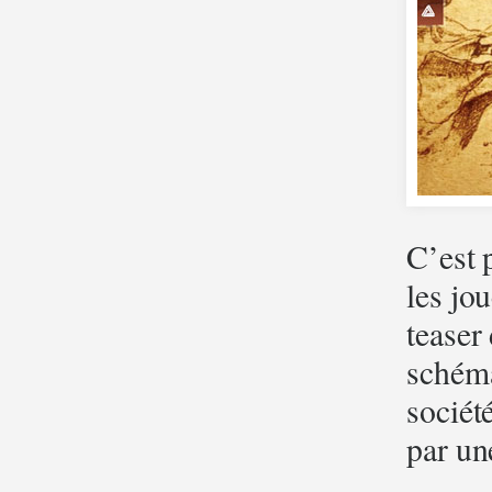
C’est 
les jo
teaser
schéma
sociét
par un