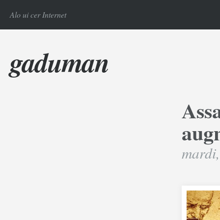
Alo ui cer Internet
gaduman
Assa
aug
mardi,