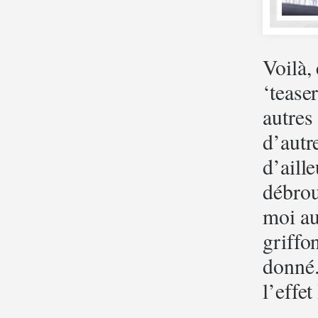
Voilà,
‘tease
autres
d’autr
d’aill
débrou
moi au
griffon
donné.
l’effe