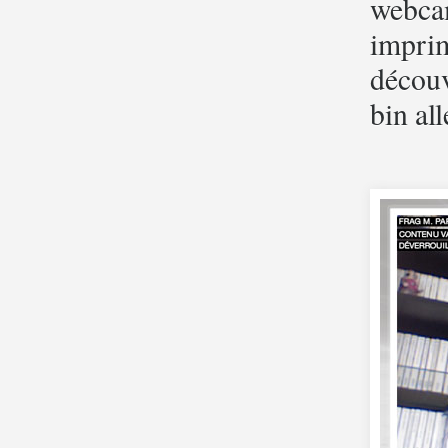
webcam
imprim
découv
bin all