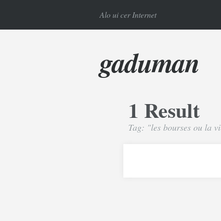
Alo ui cer Internet
gaduman
1 Result
Tag: "les bourses ou la v