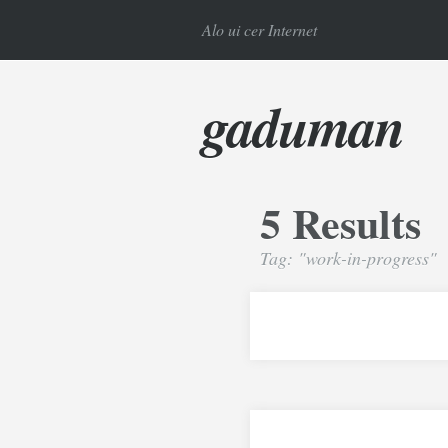
Alo ui cer Internet
gaduman
5 Results
Tag: "work-in-progress"