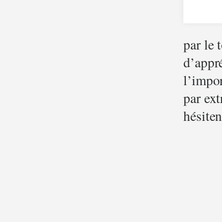
par le 
d’appré
l’impor
par ex
hésite