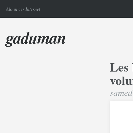
Alo ui cer Internet
gaduman
Les 
volu
samedi