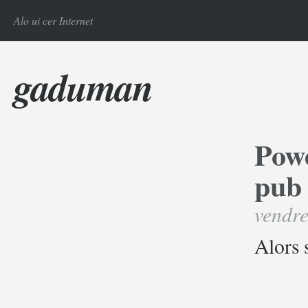
Alo ui cer Internet
gaduman
Powe
pub
vendre
Alors 