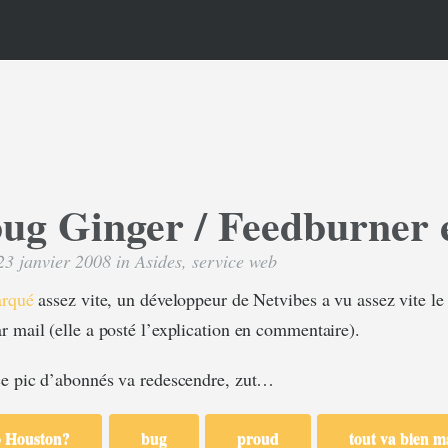
ug Ginger / Feedburner 
23 janvier 2008 in
Asides
,
service web
arqué
assez vite, un développeur de Netvibes a vu assez vite le
r mail (elle a posté l’explication en commentaire).
e pic d’abonnés va redescendre, zut…
ô Houston?
bug
proud
tout va bien 