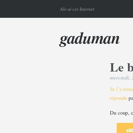
Alo ui cer Internet
gaduman
Le b
mercredi, 
Ju l’a rem
répondu
pa
Du coup, c
all