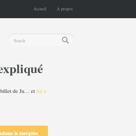
Accueil
A propos
expliqué
 billet de Ju… et
lui a
madame la marquise