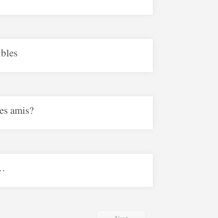
ibles
des amis?
f…