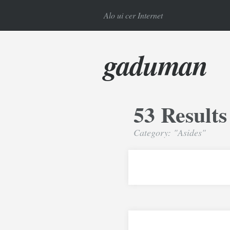
Alo ui cer Internet
gaduman
53 Results
Category: "Asides"