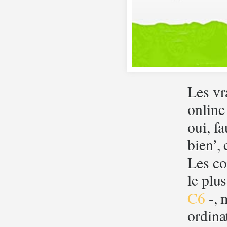
Les vra
online
oui, f
bien’,
Les co
le plus
C6
-, 
ordina