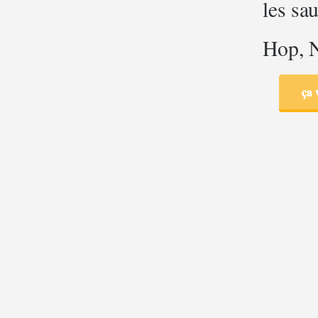
les sau
Hop, N
ça 