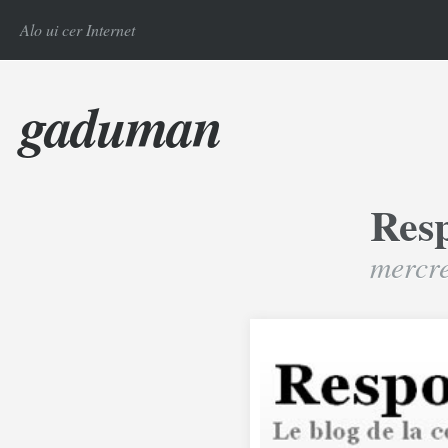
Alo ui cer Internet
gaduman
Res
mercre