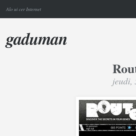
Alo ui cer Internet
gaduman
Rout
jeudi,