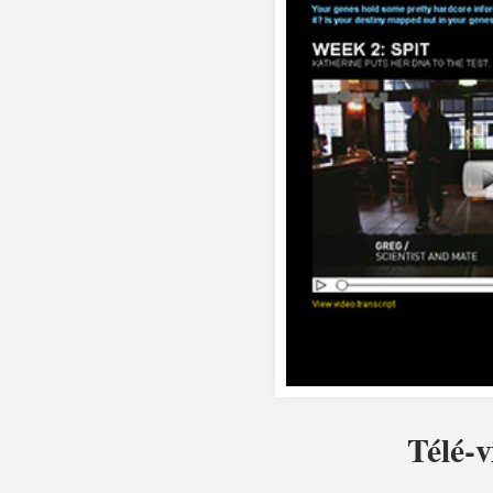
Télé-v