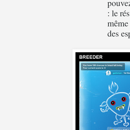
pouvez
: le ré
même t
des es