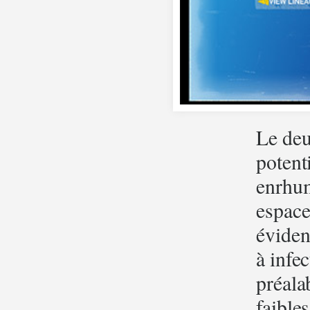
Le deu
potent
enrhum
espace
éviden
à infe
préala
faible