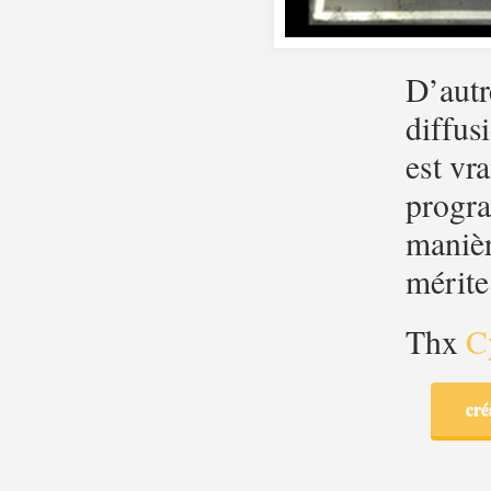
D’aut
diffus
est vr
progra
manièr
mérite
Thx
C
cré