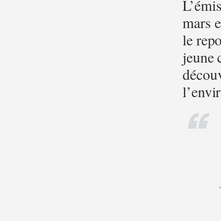
L’émi
mars e
le rep
jeune 
découv
l’envi