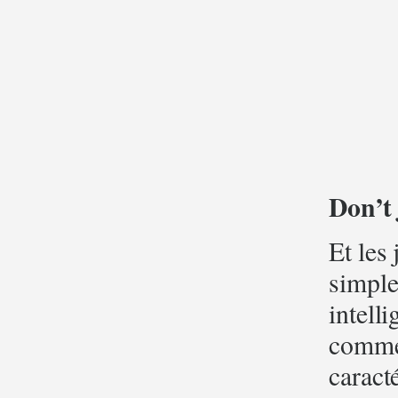
Don’t 
Et les
simple
intelli
commen
caract