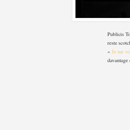
Publicis T
reste scotc
«
Je me vo
davantage 