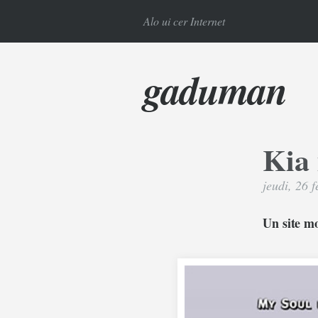
Alo ui cer Internet
gaduman
Kia 
jeudi, 26 
Un site m