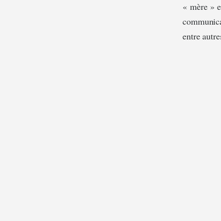
« mère » e
communicat
entre autre