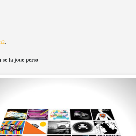
on2
.
 se la joue perso