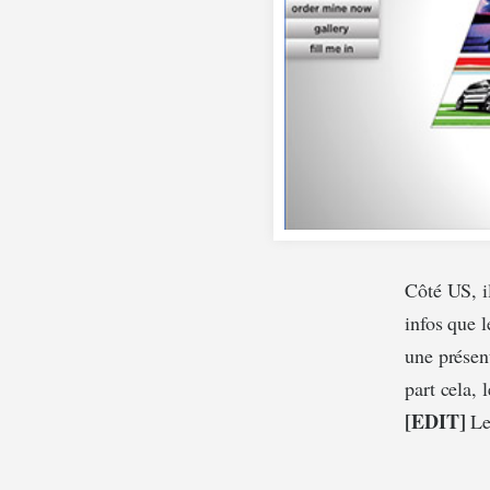
Côté US, il
infos que l
une présen
part cela,
[EDIT]
Le