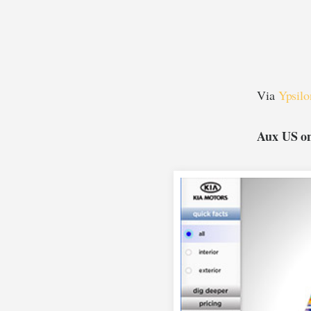
Via
Ypsil
Aux US on