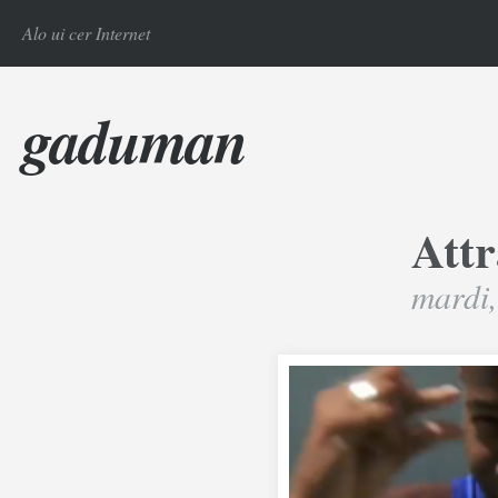
Alo ui cer Internet
gaduman
Attr
mardi,