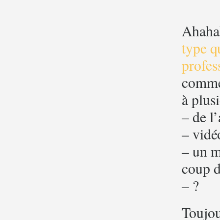
Ahahah
type q
profes
commen
à plus
– de l’
– vidé
– un m
coup d
– ?
Toujou