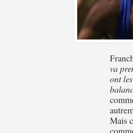
Franch
va pre
ont le
balanc
commen
autrem
Mais c
comme 