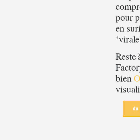
compre
pour p
en sur
‘virale
Reste 
Factor
bien
O
visuali
du 