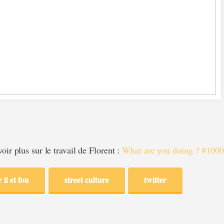
oir plus sur le travail de Florent :
What are you doing ? #1000
 il et fou
street culture
twitter