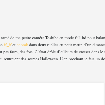
 armé de ma petite caméra Toshiba en mode full-hd pour balanc
né
ff_ff
et
enorak
dans deux ruelles au petit matin d’un diman
ut pas faire, des fois. C’était drôle d’ailleurs de croiser dans le
ui rentraient des soirées Halloween. L’an prochain je fais un 
 !