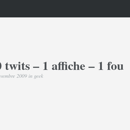
 twits – 1 affiche – 1 fou
ovembre 2009 in
geek