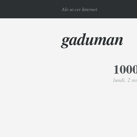
Alo ui cer Internet
gaduman
1000
lundi, 2 n