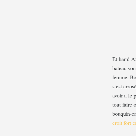
Et bam! Ax
bateau vont
femme. Bon,
s’est arro
avoir a le
tout faire 
bouquin-ca
croit fort 