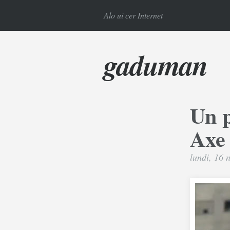
Alo ui cer Internet
gaduman
Un 
Axe
lundi, 16