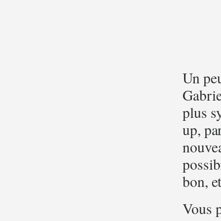
Un peu
Gabrie
plus s
up, pa
nouvea
possib
bon, e
Vous p