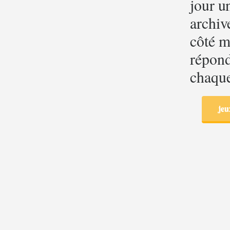
jour un
archive
côté m
répond
chaque 
jeu