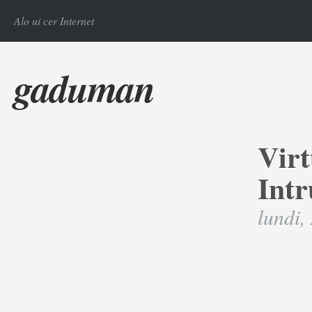
Alo ui cer Internet
gaduman
Vir
Intr
lundi,