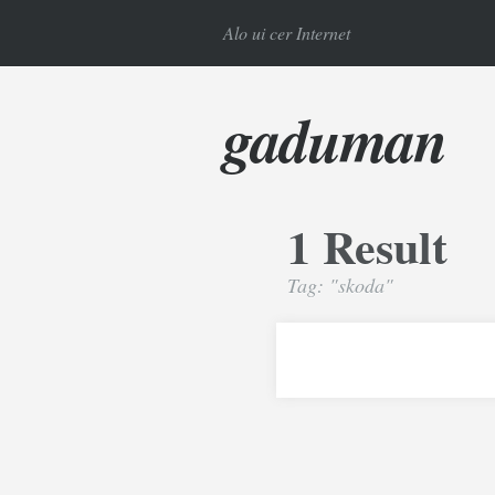
Alo ui cer Internet
gaduman
1 Result
Tag: "skoda"