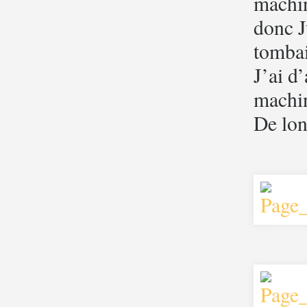
machin
donc J
tombai
J’ai d
machin
De lon