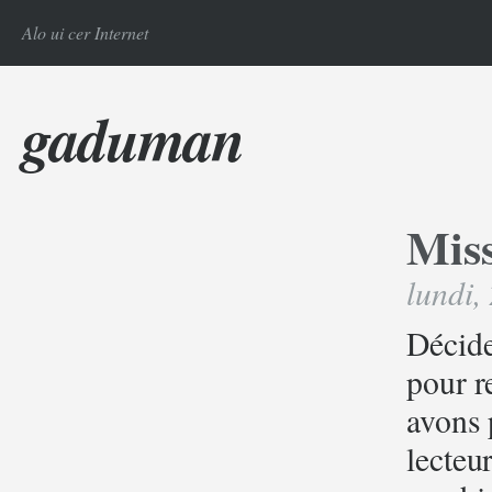
Alo ui cer Internet
gaduman
Mis
lundi,
Décide
pour r
avons 
lecteu