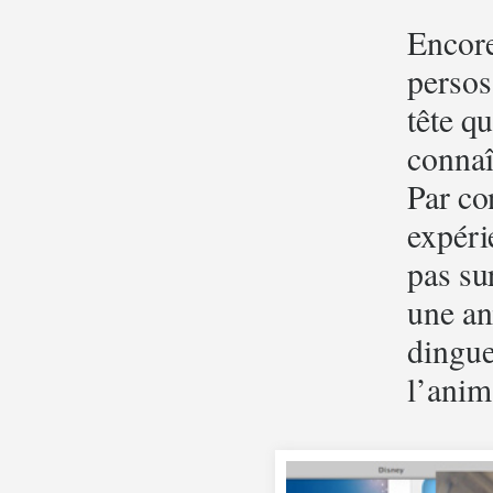
Encore
persos
tête q
connaî
Par co
expéri
pas su
une an
dingue
l’anim