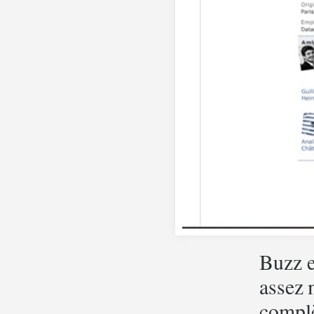
Buzz e
assez 
complè