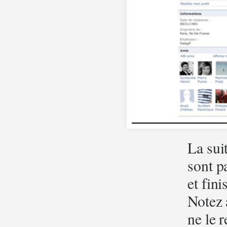
La sui
sont p
et fini
Notez 
ne le 