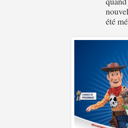
quand 
nouvel
été méf