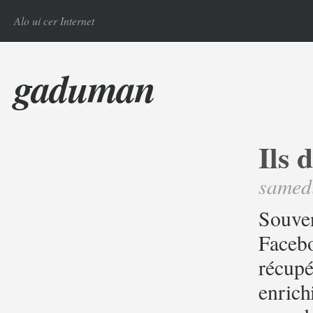
Alo ui cer Internet
gaduman
Ils 
samedi
Souve
Facebo
récupé
enrich